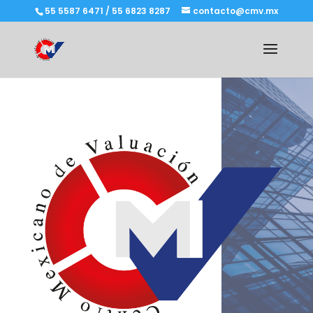
55 5587 6471 / 55 6823 8287
contacto@cmv.mx