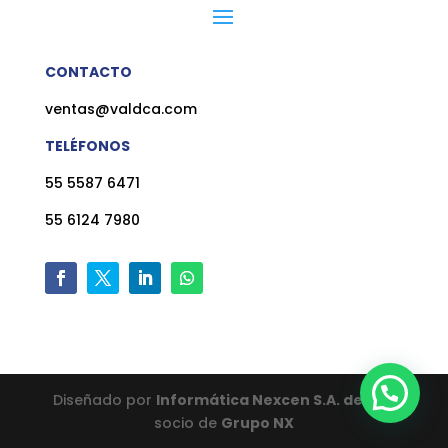
CONTACTO
ventas@valdca.com
TELÉFONOS
55 5587 6471
55 6124 7980
Diseñado por
Informática Nexcen S.A. de C.V.
socio de
Grupo NX